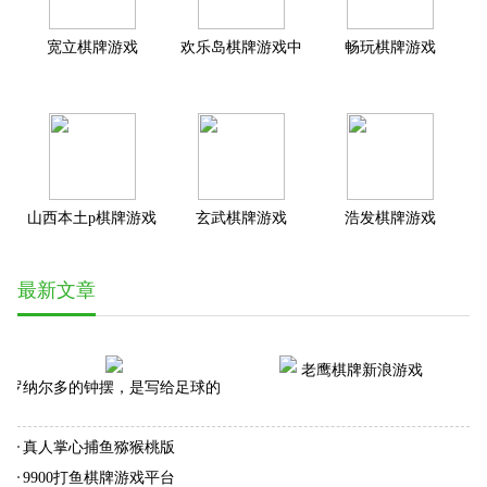
宽立棋牌游戏
欢乐岛棋牌游戏中
畅玩棋牌游戏
心
山西本土p棋牌游戏
玄武棋牌游戏
浩发棋牌游戏
最新文章
老鹰棋牌新浪游戏
罗纳尔多的钟摆，是写给足球的
一首散文诗
真人掌心捕鱼猕猴桃版
9900打鱼棋牌游戏平台