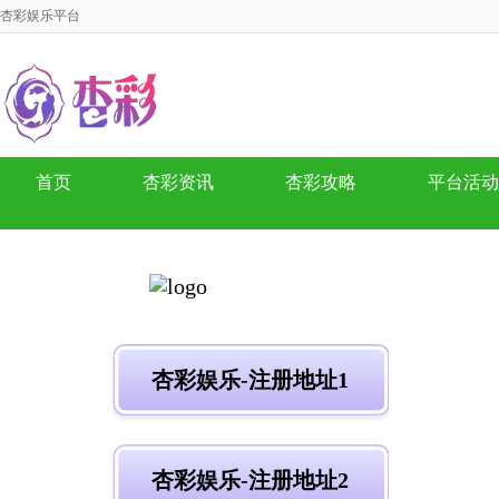
杏彩娱乐平台
首页
杏彩资讯
杏彩攻略
平台活动