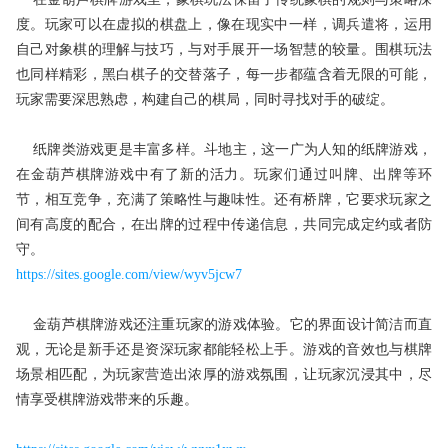
度。玩家可以在虚拟的棋盘上，像在现实中一样，调兵遣将，运用
自己对象棋的理解与技巧，与对手展开一场智慧的较量。围棋玩法
也同样精彩，黑白棋子的交替落子，每一步都蕴含着无限的可能，
玩家需要深思熟虑，构建自己的棋局，同时寻找对手的破绽。
纸牌类游戏更是丰富多样。斗地主，这一广为人知的纸牌游戏，
在金葫芦棋牌游戏中有了新的活力。玩家们通过叫牌、出牌等环
节，相互竞争，充满了策略性与趣味性。还有桥牌，它要求玩家之
间有高度的配合，在出牌的过程中传递信息，共同完成定约或者防
守。
https://sites.google.com/view/wyv5jcw7
金葫芦棋牌游戏还注重玩家的游戏体验。它的界面设计简洁而直
观，无论是新手还是资深玩家都能轻松上手。游戏的音效也与棋牌
场景相匹配，为玩家营造出浓厚的游戏氛围，让玩家沉浸其中，尽
情享受棋牌游戏带来的乐趣。