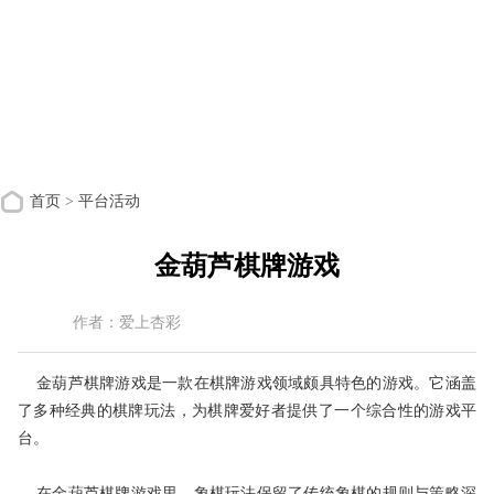
首页
>
平台活动
金葫芦棋牌游戏
作者：爱上杏彩
来源：本站原创
时间：2025-07-10 10:39:39
金葫芦棋牌游戏是一款在棋牌游戏领域颇具特色的游戏。它涵盖
了多种经典的棋牌玩法，为棋牌爱好者提供了一个综合性的游戏平
台。
在金葫芦棋牌游戏里，象棋玩法保留了传统象棋的规则与策略深