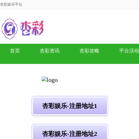
杏彩娱乐平台
首页
杏彩资讯
杏彩攻略
平台活动