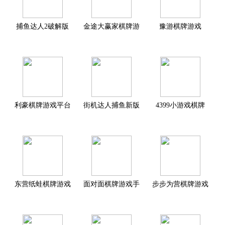
捕鱼达人2破解版
金途大赢家棋牌游
豫游棋牌游戏
1.2.7
戏
利豪棋牌游戏平台
街机达人捕鱼新版
4399小游戏棋牌
东营纸蛙棋牌游戏
面对面棋牌游戏手
步步为营棋牌游戏
机版