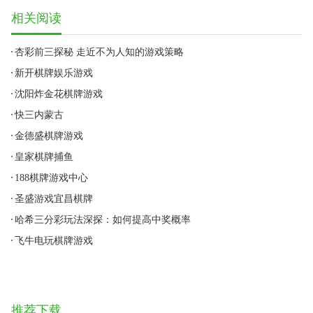
相关阅读
杏彩前三探秘 走近不为人知的游戏策略
新开棋牌娱乐游戏
沈阳炸金花棋牌游戏
快三内蒙古
金德盛棋牌游戏
皇家棋牌捕鱼
188棋牌游戏中心
圣盛游戏宜昌棋牌
哈希三分彩玩法深探：如何提高中奖概率
飞牛电玩棋牌游戏
推荐下载