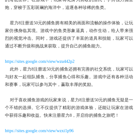
炮，穿梭于五彩斑斓的海洋中，追逐各种珍稀的鱼类。
星力8注册送50元的捕鱼拥有精美的画面和流畅的操作体验，让玩
家仿佛身临其境。游戏中的鱼类形象逼真，动作生动，给人带来强
烈的视觉冲击。同时，游戏还提供了丰富的道具和技能，玩家可以
通过不断升级和挑战来获取，提升自己的捕鱼能力。
https://sites.google.com/view/wzu442p2
此外，星力8注册送50元的捕鱼还拥有完善的社交系统，玩家可以
与好友一起组队捕鱼，分享捕鱼心得和乐趣。游戏中还有各种活动
和赛事，玩家可以参与其中，赢取丰厚的奖励。
对于喜欢捕鱼游戏的玩家来说，星力8注册送50元的捕鱼无疑是一
个不错的选择。它不仅提供了精彩的游戏体验，还能让玩家在游戏
中获得乐趣和收益。快来注册星力8，开启你的捕鱼之旅吧！
https://sites.google.com/view/wzxi1p96