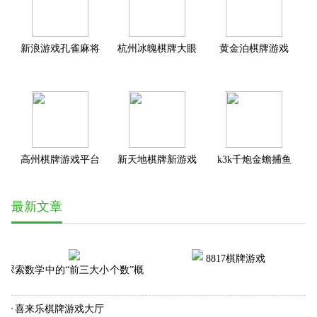
新浪游戏孔雀麻将
杭州冰魄棋牌大眼
黄金泊棋牌游戏
棋牌
保皇游戏
高州棋牌游戏平台
新天地棋牌新游戏
k3k千炮金蟾捕鱼
最新文章
8817棋牌游戏
探索数学中的“前三大小个数”概
念
喜来乐棋牌游戏大厅