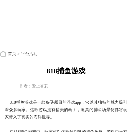
首页
>
平台活动
818捕鱼游戏
作者：爱上杏彩
来源：本站原创
时间：2025-08-10 10:41:03
818捕鱼游戏是一款备受瞩目的游戏app，它以其独特的魅力吸引
着众多玩家。这款游戏拥有精美的画面，逼真的捕鱼场景仿佛将玩
家带入了真实的海洋世界。
在818捕鱼游戏中，玩家可以体验到刺激的捕鱼乐趣。游戏中设有