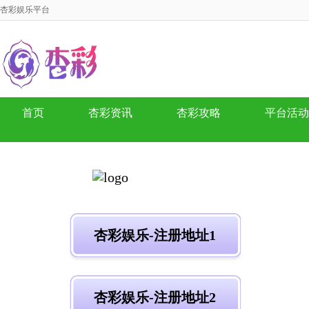
杏彩娱乐平台
首页
杏彩资讯
杏彩攻略
平台活动