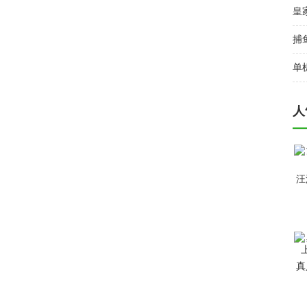
皇
捕鱼
单
人
汪
真