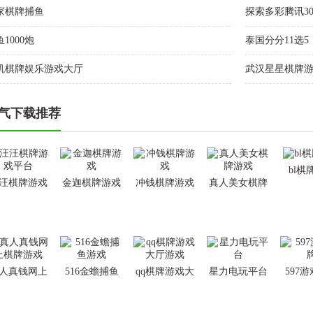
家棋牌捕鱼
探索多彩腾讯3
1000炮
泰国分分11选
机棋牌娱乐游戏大厅
武汉星星棋牌
气下载推荐
bl棋
汪棋牌游戏
金迦棋牌游戏
冲钱棋牌游戏
真人美女棋牌
平台
游戏
人真钱网上
516金蟾捕鱼
qq棋牌游戏大
星力电玩平台
597
棋牌游戏
游戏
厅游戏