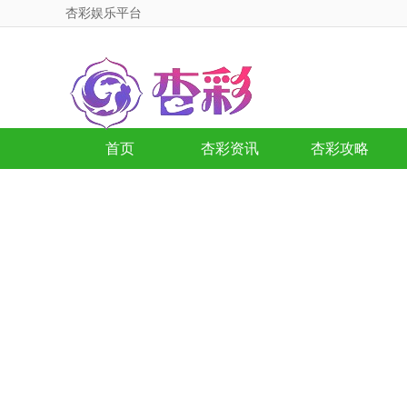
杏彩娱乐平台
首页
杏彩资讯
杏彩攻略