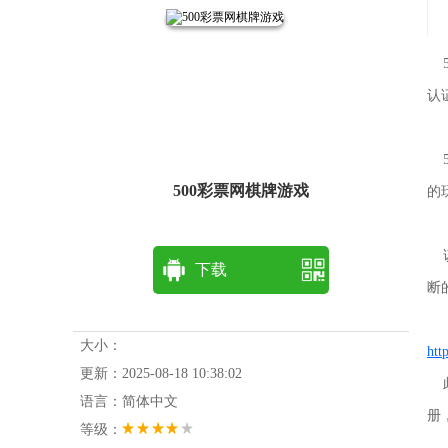
5
认
5
500彩票网棋牌游戏
的
该
下载
断
大小：
htt
更新：2025-08-18 10:38:02
此
语言：简体中文
册
等级：