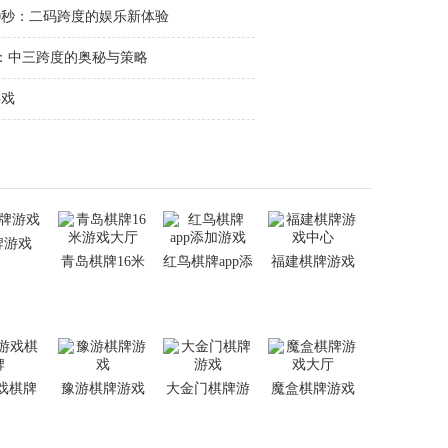
0秒：二码跨度的娱乐新体验
5：中三跨度的奥秘与策略
游戏
牌游戏
青岛棋牌16米
红鸟棋牌app添
福建棋牌游戏
游戏大厅
加游戏
中心
游戏棋牌
豫游棋牌游戏
大金门棋牌游
魔盒棋牌游戏
戏
大厅