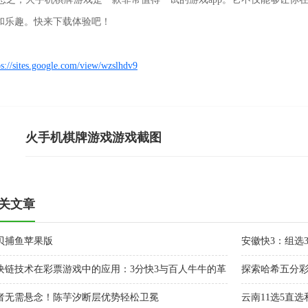
和乐趣。快来下载体验吧！
ps://sites.google.com/view/wzslhdv9
火手机棋牌游戏游戏截图
关文章
贝捕鱼苹果版
安徽快3：组选
块链技术在彩票游戏中的应用：3分快3与百人牛牛的革
探索哈希五分
者无需悬念！陈芋汐断层优势轻松卫冕
云南11选5直