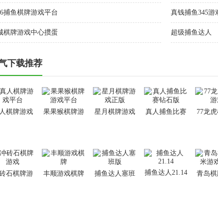
366捕鱼棋牌游戏平台
真钱捕鱼345游
城棋牌游戏中心掼蛋
超级捕鱼达人
气下载推荐
人棋牌游戏
果果猴棋牌游
星月棋牌游戏
真人捕鱼比赛
77龙
平台
戏平台
正版
钻石版
捕鱼达人21.14
砖石棋牌游
丰顺游戏棋牌
捕鱼达人塞班
青岛棋
戏
版
游戏