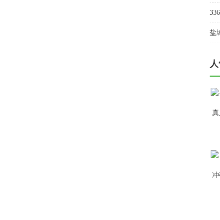
3
盐
人
真
冲