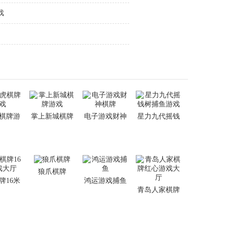
戏
虎棋牌游
掌上新城棋牌
电子游戏财神
星力九代摇钱
戏
游戏
棋牌
树捕鱼游戏
狼爪棋牌
牌16米
鸿运游戏捕鱼
青岛人家棋牌
大厅
红心游戏大厅