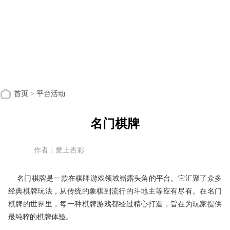
首页
>
平台活动
名门棋牌
作者：爱上杏彩
来源：本站原创
时间：2025-07-26 01:55:45
名门棋牌是一款在棋牌游戏领域崭露头角的平台。它汇聚了众多
经典棋牌玩法，从传统的象棋到流行的斗地主等应有尽有。在名门
棋牌的世界里，每一种棋牌游戏都经过精心打造，旨在为玩家提供
最纯粹的棋牌体验。