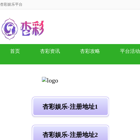
杏彩娱乐平台
首页
杏彩资讯
杏彩攻略
平台活动